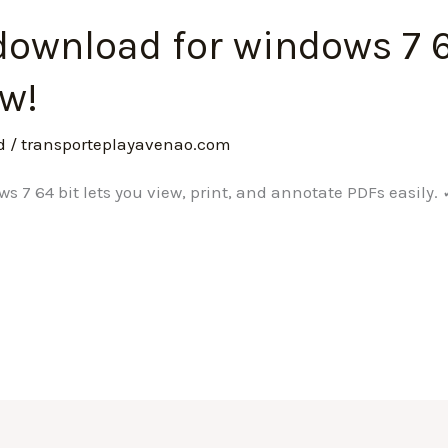
ownload for windows 7 64
w!
d
/
transporteplayavenao.com
 7 64 bit lets you view, print, and annotate PDFs easily. 