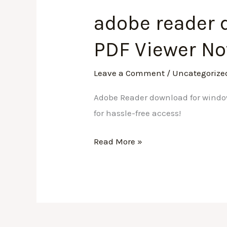
adobe reader d
adobe
reader
PDF Viewer No
download
for
Leave a Comment
/
Uncategorize
windows
7
Adobe Reader download for windows
64
for hassle-free access!
bit
Read More »
✓
Install
PDF
Viewer
Now!