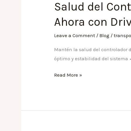
Salud del Cont
Salud
del
Ahora con Driv
Controlador
de
Leave a Comment
/
Blog
/
transp
Dispositivo
➤
Mantén la salud del controlador d
Actualiza
óptimo y estabilidad del sistema
Ahora
Read More »
con
Driver
Booster
Pro